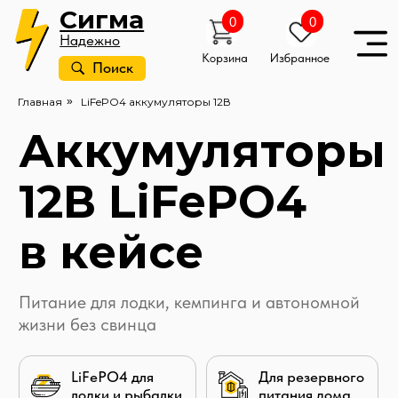
Сигма
0
0
Надежно
Корзина
Избранное
Поиск
Аккумуляторы
Главная
»
LiFePO4 аккумуляторы 12В
12В LiFePO4
в кейсе
Питание для лодки, кемпинга и автономной
жизни без свинца
LiFePO4 для
Для резервного
лодки и рыбалки
питания дома
LiFePO4 для кемпинга и автодомов