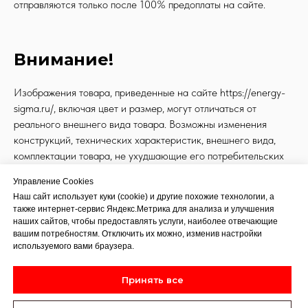
отправляются только после 100% предоплаты на сайте.
Внимание!
Изображения товара, приведенные на сайте https://energy-
sigma.ru/, включая цвет и размер, могут отличаться от
реального внешнего вида товара. Возможны изменения
конструкций, технических характеристик, внешнего вида,
комплектации товара, не ухудшающие его потребительских
качеств, без предварительного уведомления потребителя.
Управление Cookies
В случае любых сомнений перед покупкой уточняйте
Наш сайт использует куки (cookie) и другие похожие технологии, а
технические характеристики и комплектацию на
также интернет-сервис Яндекс.Метрика для анализа и улучшения
официальном сайте производителя, а также у менеджеров
наших сайтов, чтобы предоставлять услуги, наиболее отвечающие
магазина.
вашим потребностям. Отключить их можно, изменив настройки
используемого вами браузера.
Внешний вид, наличие необходимых характеристик и
комплектации проверяйте в момент получения товара.
Принять все