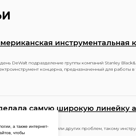
ЬИ
американская инструментальная 
день DeWalt подразделение группы компаний Stanley Black
ктроинструмент концерна, предназначенный для работы в т
делала самую широкую линейку 
нта в мире
логии, а также интернет-
 без снижения мощности или других проблем, такому инстр
айтов, чтобы