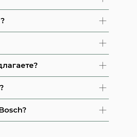
ы?
длагаете?
?
Bosch?